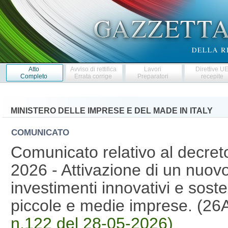
Atto
Avviso di rettifica
Lavori
Direttive U
Completo
Errata corrige
Preparatori
recepite
MINISTERO DELLE IMPRESE E DEL MADE IN ITALY
COMUNICATO
Comunicato relativo al decret
2026 - Attivazione di un nuov
investimenti innovativi e soste
piccole e medie imprese. (2
n.122 del 28-05-2026)