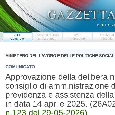
Atto
Avviso di rettifica
Lavori
Direttive U
Completo
Errata corrige
Preparatori
recepite
MINISTERO DEL LAVORO E DELLE POLITICHE SOCIAL
COMUNICATO
Approvazione della delibera n
consiglio di amministrazione d
previdenza e assistenza della 
in data 14 aprile 2025. (26A
n.123 del 29-05-2026)