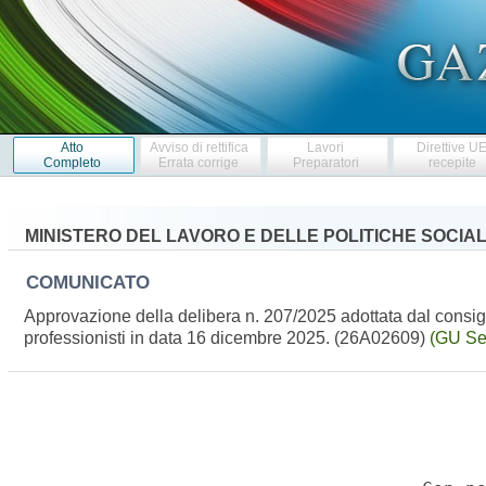
Atto
Avviso di rettifica
Lavori
Direttive U
Completo
Errata corrige
Preparatori
recepite
MINISTERO DEL LAVORO E DELLE POLITICHE SOCIAL
COMUNICATO
Approvazione della delibera n. 207/2025 adottata dal consigl
professionisti in data 16 dicembre 2025. (26A02609)
(GU Se