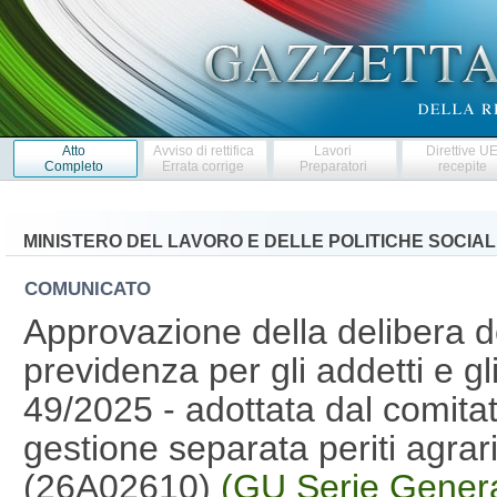
Atto
Avviso di rettifica
Lavori
Direttive U
Completo
Errata corrige
Preparatori
recepite
MINISTERO DEL LAVORO E DELLE POLITICHE SOCIAL
COMUNICATO
Approvazione della delibera de
previdenza per gli addetti e gli
49/2025 - adottata dal comita
gestione separata periti agrar
(26A02610)
(GU Serie Genera