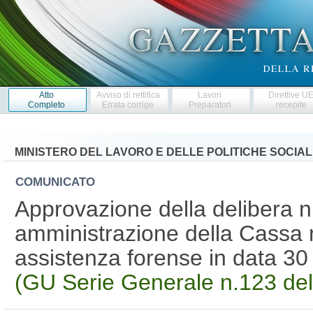
Atto
Avviso di rettifica
Lavori
Direttive U
Completo
Errata corrige
Preparatori
recepite
MINISTERO DEL LAVORO E DELLE POLITICHE SOCIAL
COMUNICATO
Approvazione della delibera n.
amministrazione della Cassa 
assistenza forense in data 3
(GU Serie Generale n.123 de