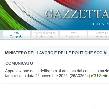
Atto
Avviso di rettifica
Lavori
Direttive U
Completo
Errata corrige
Preparatori
recepite
MINISTERO DEL LAVORO E DELLE POLITICHE SOCIAL
COMUNICATO
Approvazione della delibera n. 4 adottata dal consiglio nazi
farmacisti in data 26 novembre 2025. (26A02624)
(GU Serie