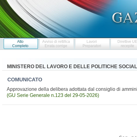
Atto
Avviso di rettifica
Lavori
Direttive U
Completo
Errata corrige
Preparatori
recepite
MINISTERO DEL LAVORO E DELLE POLITICHE SOCIAL
COMUNICATO
Approvazione della delibera adottata dal consiglio di ammini
(GU Serie Generale n.123 del 29-05-2026)