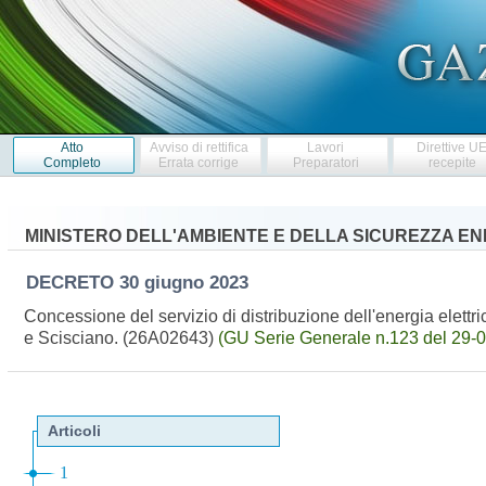
Atto
Avviso di rettifica
Lavori
Direttive U
Completo
Errata corrige
Preparatori
recepite
MINISTERO DELL'AMBIENTE E DELLA SICUREZZA E
DECRETO
30 giugno 2023
Concessione del servizio di distribuzione dell'energia elettri
e Scisciano. (26A02643)
(GU Serie Generale n.123 del 29-