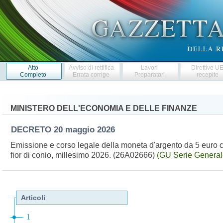
Atto
Avviso di rettifica
Lavori
Direttive U
Completo
Errata corrige
Preparatori
recepite
MINISTERO DELL'ECONOMIA E DELLE FINANZE
DECRETO
20 maggio 2026
Emissione e corso legale della moneta d'argento da 5 euro ce
fior di conio, millesimo 2026. (26A02666)
(GU Serie General