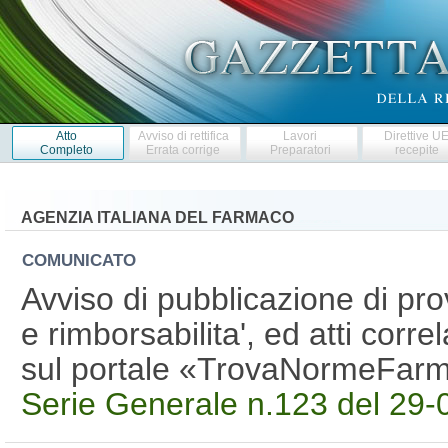
Atto
Avviso di rettifica
Lavori
Direttive U
Completo
Errata corrige
Preparatori
recepite
AGENZIA ITALIANA DEL FARMACO
COMUNICATO
Avviso di pubblicazione di pro
e rimborsabilita', ed atti correl
sul portale «TrovaNormeFar
Serie Generale n.123 del 29-