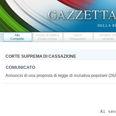
Atto
Avviso di rettifica
Lavori
Direttive U
Completo
Errata corrige
Preparatori
recepite
CORTE SUPREMA DI CASSAZIONE
COMUNICATO
Annuncio di una proposta di legge di iniziativa popolare (