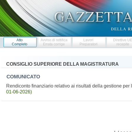
Atto
Avviso di rettifica
Lavori
Direttive U
Completo
Errata corrige
Preparatori
recepite
CONSIGLIO SUPERIORE DELLA MAGISTRATURA
COMUNICATO
Rendiconto finanziario relativo ai risultati della gestione p
01-06-2026)