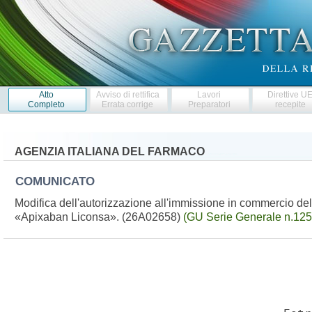
Atto
Avviso di rettifica
Lavori
Direttive U
Completo
Errata corrige
Preparatori
recepite
AGENZIA ITALIANA DEL FARMACO
COMUNICATO
Modifica dell'autorizzazione all'immissione in commercio de
«Apixaban Liconsa». (26A02658)
(GU Serie Generale n.125