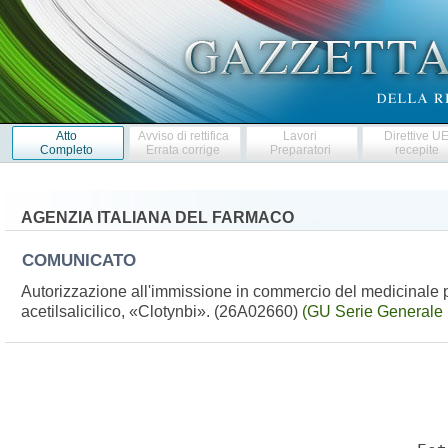
Atto
Avviso di rettifica
Lavori
Direttive U
Completo
Errata corrige
Preparatori
recepite
AGENZIA ITALIANA DEL FARMACO
COMUNICATO
Autorizzazione all'immissione in commercio del medicinale p
acetilsalicilico, «Clotynbi». (26A02660)
(GU Serie Generale 