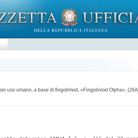
E
 per uso umano, a base di fingolimod, «Fingolimod Olpha». (2