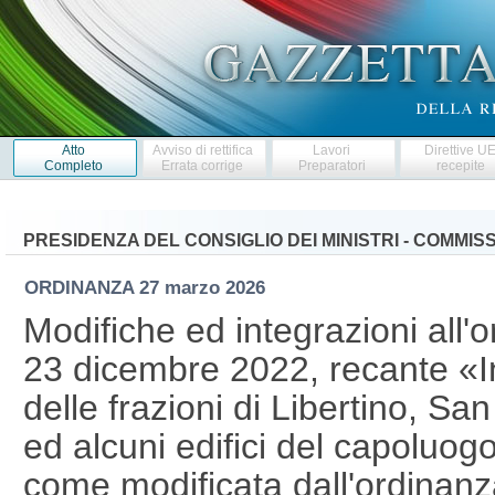
Atto
Avviso di rettifica
Lavori
Direttive U
Completo
Errata corrige
Preparatori
recepite
PRESIDENZA DEL CONSIGLIO DEI MINISTRI - COMMI
ORDINANZA
27 marzo 2026
Modifiche ed integrazioni all'
23 dicembre 2022, recante «In
delle frazioni di Libertino, S
ed alcuni edifici del capoluo
come modificata dall'ordinanza