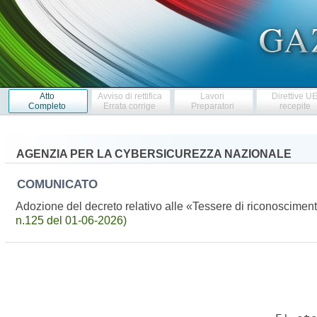
Atto
Avviso di rettifica
Lavori
Direttive U
Completo
Errata corrige
Preparatori
recepite
AGENZIA PER LA CYBERSICUREZZA NAZIONALE
COMUNICATO
Adozione del decreto relativo alle «Tessere di riconoscime
n.125 del 01-06-2026)