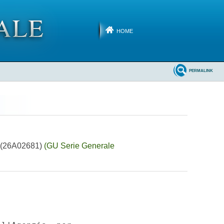
HOME
PERMALINK
». (26A02681)
(GU Serie Generale