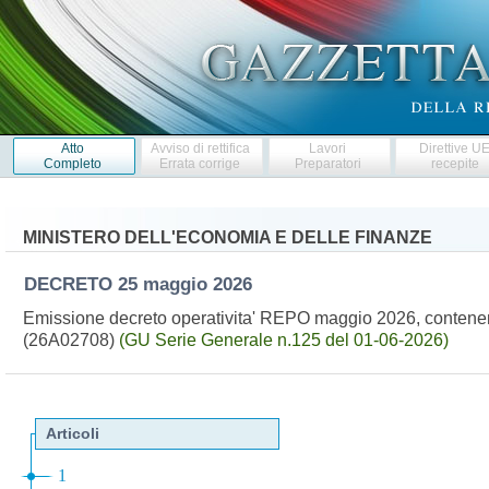
Atto
Avviso di rettifica
Lavori
Direttive U
Completo
Errata corrige
Preparatori
recepite
MINISTERO DELL'ECONOMIA E DELLE FINANZE
DECRETO
25 maggio 2026
Emissione decreto operativita' REPO maggio 2026, contenent
(26A02708)
(GU Serie Generale n.125 del 01-06-2026)