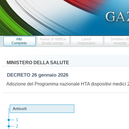
Atto
Avviso di rettifica
Lavori
Direttive U
Completo
Errata corrige
Preparatori
recepite
MINISTERO DELLA SALUTE
DECRETO
26 gennaio 2026
Adozione del Programma nazionale HTA dispositivi medici