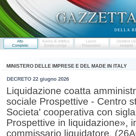
Atto
Avviso di rettifica
Lavori
Direttive U
Completo
Errata corrige
Preparatori
recepite
MINISTERO DELLE IMPRESE E DEL MADE IN ITALY
DECRETO
22 giugno 2026
Liquidazione coatta amministr
sociale Prospettive - Centro s
Societa' cooperativa con sigla
Prospettive in liquidazione»,
commissario liquidatore. (2