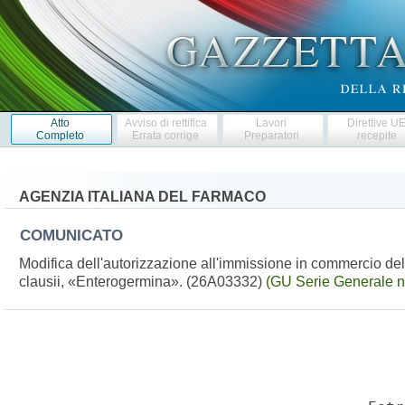
Atto
Avviso di rettifica
Lavori
Direttive U
Completo
Errata corrige
Preparatori
recepite
AGENZIA ITALIANA DEL FARMACO
COMUNICATO
Modifica dell'autorizzazione all'immissione in commercio del
clausii, «Enterogermina». (26A03332)
(GU Serie Generale n