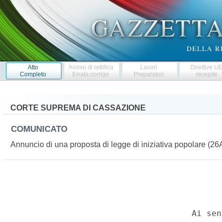
Atto
Avviso di rettifica
Lavori
Direttive U
Completo
Errata corrige
Preparatori
recepite
CORTE SUPREMA DI CASSAZIONE
COMUNICATO
Annuncio di una proposta di legge di iniziativa popolare (