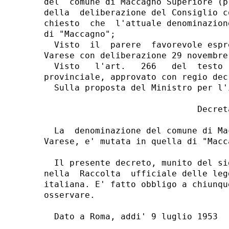
del  comune di Maccagno Superiore (p
della  deliberazione del Consiglio c
chiesto  che  l'attuale denominazion
di "Maccagno";

  Visto  il  parere  favorevole espr
Varese con deliberazione 29 novembre
  Visto   l'art.   266   del  testo 
provinciale, approvato con regio dec
  Sulla proposta del Ministro per l'i
                              Decreta
  La  denominazione del comune di Ma
Varese, e' mutata in quella di "Macca
  Il presente decreto, munito del si
nella  Raccolta  ufficiale delle leg
italiana. E' fatto obbligo a chiunqu
osservare.

  Dato a Roma, addi' 9 luglio 1953
