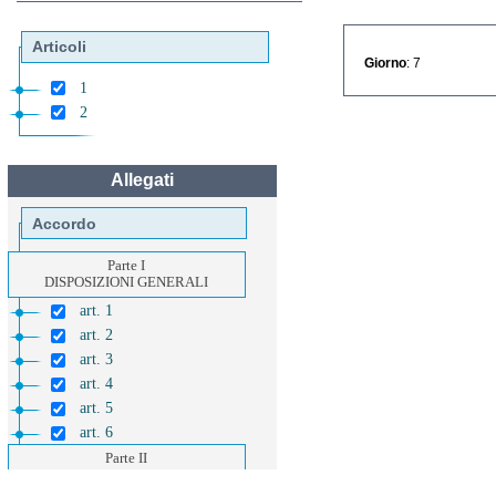
Articoli
Giorno
: 7
1
2
Allegati
Accordo
Parte I
DISPOSIZIONI GENERALI
art. 1
art. 2
art. 3
art. 4
art. 5
art. 6
Parte II
DISPOSIZIONI RELATIVE ALLA
LEGISLAZIONE APPLICABILE