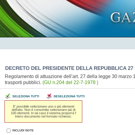
DECRETO DEL PRESIDENTE DELLA REPUBBLICA 27 apr
Regolamento di attuazione dell'art. 27 della legge 30 marzo 1971
trasporti pubblici.
(GU n.204 del 22-7-1978 )
SELEZIONA TUTTI
DESELEZIONA TUTTI
E' possibile selezionare uno o piú elementi
dell'atto. Non é consentito selezionare piú di
100 elementi. In tal caso il sistema proporrá l'
intero documento nel formato richiesto.
INCLUDI NOTE