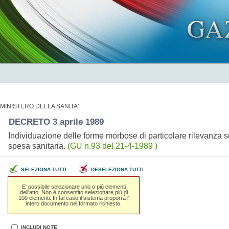
MINISTERO DELLA SANITA'
DECRETO 3 aprile 1989
Individuazione delle forme morbose di particolare rilevanza s
spesa sanitaria.
(GU n.93 del 21-4-1989 )
SELEZIONA TUTTI
DESELEZIONA TUTTI
E' possibile selezionare uno o piú elementi
dell'atto. Non é consentito selezionare piú di
100 elementi. In tal caso il sistema proporrá l'
intero documento nel formato richiesto.
INCLUDI NOTE