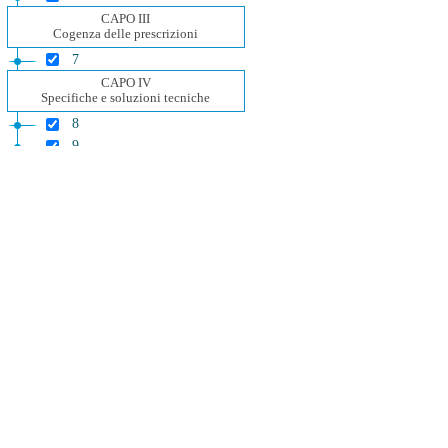
CAPO III
Cogenza delle prescrizioni
7
CAPO IV
Specifiche e soluzioni tecniche
8
9
CAPO V
NORME FINALI
10
11
12
Allegati
Allegato A
Allegato A