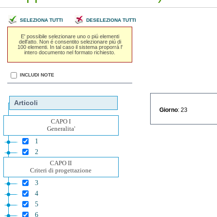
SELEZIONA TUTTI
DESELEZIONA TUTTI
E' possibile selezionare uno o piú elementi
dell'atto. Non é consentito selezionare piú di
100 elementi. In tal caso il sistema proporrá l'
intero documento nel formato richiesto.
INCLUDI NOTE
Articoli
Giorno
: 23
CAPO I
Generalita'
1
2
CAPO II
Criteri di progettazione
3
4
5
6