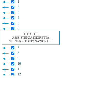
1
2
3
4
5
6
TITOLO II
ASSSISTENZA INDIRETTA
NEL TERRITORIO NAZIONALE
7
8
9
10
11
12
13
TITOLO III
ASSISTENZA SANITARIA ALL'ESTERO
CAPO I
DISPOSIZIONI GENERALI
14
15