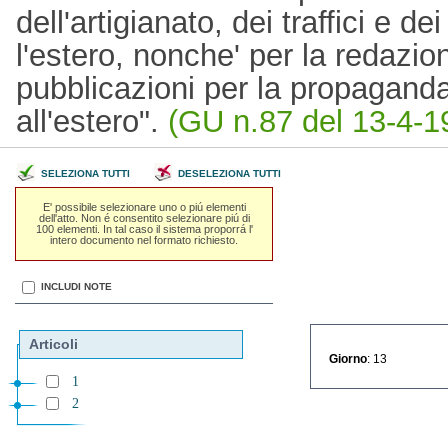
dell'artigianato, dei traffici e d
l'estero, nonche' per la redazio
pubblicazioni per la propaganda d
all'estero".
(GU n.87 del 13-4-1
SELEZIONA TUTTI
DESELEZIONA TUTTI
E' possibile selezionare uno o piú elementi
dell'atto. Non é consentito selezionare piú di
100 elementi. In tal caso il sistema proporrá l'
intero documento nel formato richiesto.
INCLUDI NOTE
Articoli
Giorno
: 13
1
2