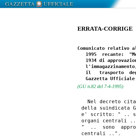
ERRATA-CORRIGE
Comunicato relativo a
   1995  recante:  "M
   1934 di approvazio
   l'immagazzinamento
   il   trasporto  de
(GU n.82 del 7-4-1995)
  Nel decreto cita
della suindicata G
e' scritto: " .. s
organi centrali ..
"  ..  sono  appro