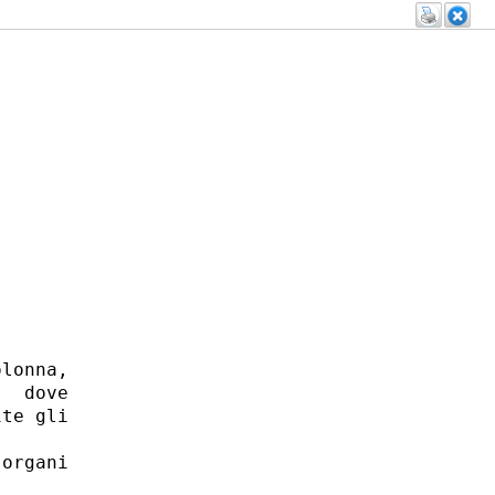
lonna,

  dove

te gli

organi
