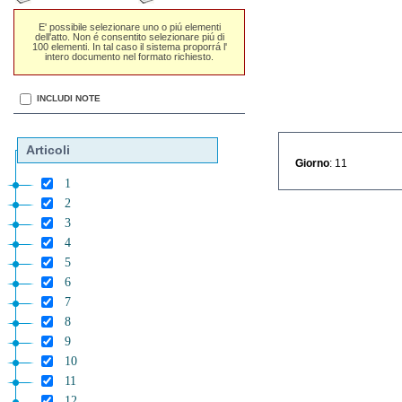
E' possibile selezionare uno o piú elementi
dell'atto. Non é consentito selezionare piú di
100 elementi. In tal caso il sistema proporrá l'
intero documento nel formato richiesto.
INCLUDI NOTE
Articoli
Giorno
: 11
1
2
3
4
5
6
7
8
9
10
11
12