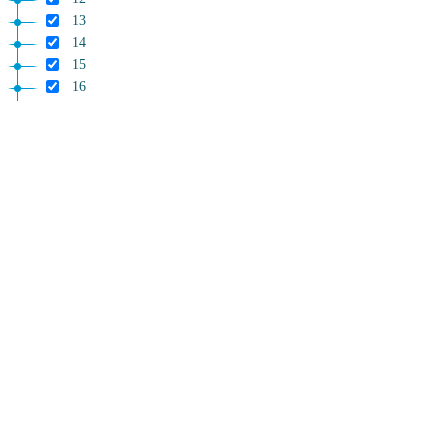
13
14
15
16
17
18
19
20
21
Allegati
Allegato 1
Allegato 1