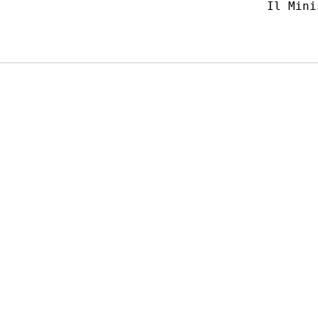
                             Il Mini