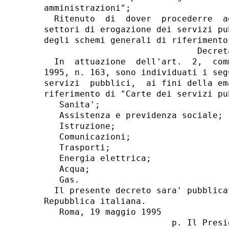
amministrazioni";

  Ritenuto  di  dover  procederre  a
settori di erogazione dei servizi pu
degli schemi generali di riferimento
                              Decreta
  In  attuazione  dell'art.  2,  com
1995, n. 163, sono individuati i seg
servizi  pubblici,  ai fini della em
riferimento di "Carte dei servizi pub
   Sanita';

   Assistenza e previdenza sociale;

   Istruzione;

   Comunicazioni;

   Trasporti;

   Energia elettrica;

   Acqua;

   Gas.

  Il presente decreto sara' pubblica
Repubblica italiana.

   Roma, 19 maggio 1995

                         p. Il Presi