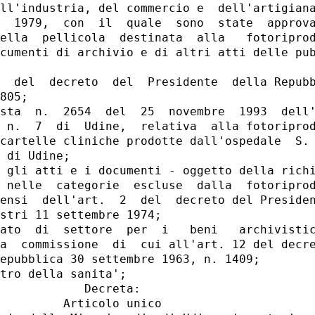
ll'industria, del commercio e  dell'artigiana
  1979,  con  il  quale  sono  state  approva
ella  pellicola  destinata  alla   fotoriprod
cumenti di archivio e di altri atti delle pub
  del  decreto  del  Presidente  della Repubb
805;

sta  n.  2654  del  25  novembre  1993  dell'
 n.  7  di  Udine,  relativa  alla fotoriprod
cartelle cliniche prodotte dall'ospedale  S. 
 di Udine;

 gli atti e i documenti - oggetto della richi
 nelle  categorie  escluse  dalla  fotoriprod
ensi  dell'art.  2  del  decreto del Presiden
stri 11 settembre 1974;

ato  di  settore  per  i   beni   archivistic
a  commissione  di  cui all'art. 12 del decre
epubblica 30 settembre 1963, n. 1409;

tro della sanita';

            Decreta:

         Articolo unico
