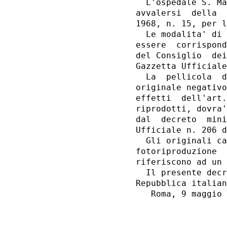
  L'ospedale S. Ma
avvalersi  della  
1968, n. 15, per l
  Le modalita' di 
essere  corrispond
del Consiglio  dei
Gazzetta Ufficiale
  La  pellicola  d
originale negativo
effetti  dell'art.
riprodotti, dovra'
dal  decreto  mini
Ufficiale n. 206 d
  Gli originali ca
fotoriproduzione  
riferiscono ad un 
  Il presente decr
Repubblica italian
   Roma, 9 maggio 