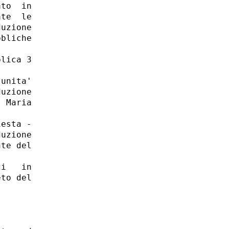
to  in

te  le

uzione

bliche

lica 3

unita'

uzione

 Maria

esta -

uzione

te del

i   in

to del
