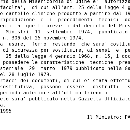
ria della Misericordia di Udine e'  autorizza
facolta',  di cui all'art. 25 della legge 4 g
e cartelle cliniche prodotte a partire dal 19
riproduzione  e  i  procedimenti  tecnici  do
enti  a  quelli previsti dal decreto del Pres
  Ministri  11  settembre  1974,  pubblicato 
 n. 306 del 25 novembre 1974.

a  usare,  fermo  restando  che sara' costitu
 di sicurezza per sostituire, ai sensi  e  pe
  25 della legge 4 gennaio 1968, n. 15, i doc
 possedere le caratteristiche  tecniche  pres
steriale  29  marzo  1979 pubblicato nella Ga
el 28 luglio 1979.

rtacei dei documenti, di cui e' stata effettu
sostitutiva,  possono  essere   distrutti   s
periodo anteriore all'ultimo triennio.

eto sara' pubblicato nella Gazzetta Ufficiale
a.

1995
