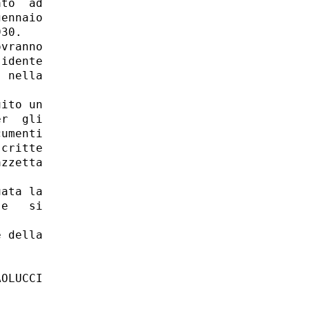
to  ad

ennaio

30.

vranno

idente

 nella

ito un

r  gli

umenti

critte

zzetta

ata la

e   si

 della
