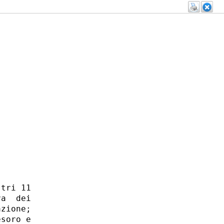
tri 11

a  dei

zione;

soro e
