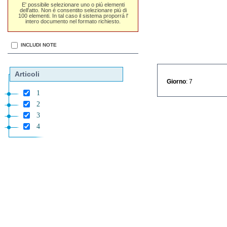
E' possibile selezionare uno o piú elementi
dell'atto. Non é consentito selezionare piú di
100 elementi. In tal caso il sistema proporrá l'
intero documento nel formato richiesto.
INCLUDI NOTE
Articoli
Giorno
: 7
1
2
3
4