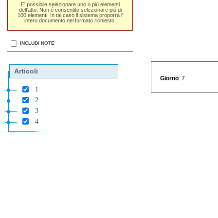
E' possibile selezionare uno o piú elementi
dell'atto. Non é consentito selezionare piú di
100 elementi. In tal caso il sistema proporrá l'
intero documento nel formato richiesto.
INCLUDI NOTE
Articoli
Giorno
: 7
1
2
3
4