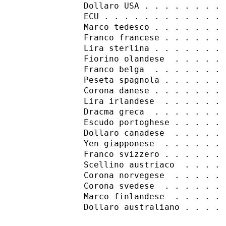
        Dollaro USA . . . . . . . . 
        ECU . . . . . . . . . . . . 
        Marco tedesco . . . . . . . 
        Franco francese . . . . . . 
        Lira sterlina . . . . . . . 
        Fiorino olandese  . . . . . 
        Franco belga  . . . . . . . 
        Peseta spagnola . . . . . . 
        Corona danese . . . . . . . 
        Lira irlandese  . . . . . . 
        Dracma greca  . . . . . . . 
        Escudo portoghese . . . . . 
        Dollaro canadese  . . . . . 
        Yen giapponese  . . . . . . 
        Franco svizzero . . . . . . 
        Scellino austriaco  . . . . 
        Corona norvegese  . . . . . 
        Corona svedese  . . . . . . 
        Marco finlandese  . . . . . 