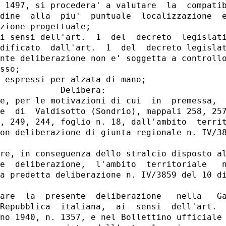
 1497, si procedera' a valutare  la  compatib
dine  alla  piu'  puntuale  localizzazione  e
zione progettuale;

i sensi dell'art.  1  del  decreto  legislati
dificato  dall'art.  1  del  decreto legislat
nte deliberazione non e' soggetta a controllo
sso;

 espressi per alzata di mano;

            Delibera:

e, per le motivazioni di cui  in  premessa,  
e  di  Valdisotto (Sondrio), mappali 258, 257
, 249, 244, foglio n. 18, dall'ambito  territ
on deliberazione di giunta regionale n. IV/38
re, in conseguenza dello stralcio disposto al
e  deliberazione,  l'ambito  territoriale   n
a predetta deliberazione n. IV/3859 del 10 di
are  la  presente  deliberazione   nella   Ga
Repubblica  italiana,  ai  sensi  dell'art.  
no 1940, n. 1357, e nel Bollettino ufficiale 