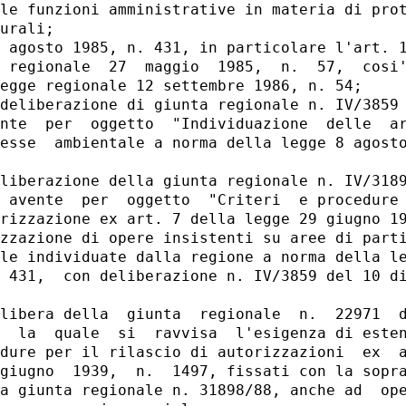
le funzioni amministrative in materia di prot
urali;

 agosto 1985, n. 431, in particolare l'art. 1
 regionale  27  maggio  1985,  n.  57,  cosi'
egge regionale 12 settembre 1986, n. 54;

deliberazione di giunta regionale n. IV/3859 
nte  per  oggetto  "Individuazione  delle  ar
esse  ambientale a norma della legge 8 agosto
liberazione della giunta regionale n. IV/3189
 avente  per  oggetto  "Criteri  e procedure 
rizzazione ex art. 7 della legge 29 giugno 19
zzazione di opere insistenti su aree di parti
le individuate dalla regione a norma della le
 431,  con deliberazione n. IV/3859 del 10 di
libera della  giunta  regionale  n.  22971  d
  la  quale  si  ravvisa  l'esigenza di esten
dure per il rilascio di autorizzazioni  ex  a
giugno  1939,  n.  1497, fissati con la sopra
a giunta regionale n. 31898/88, anche ad  ope