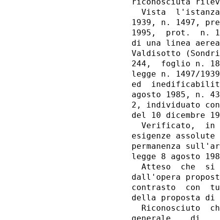
riconosciuta rilev
  Vista  l'istanza
1939, n. 1497, pre
1995,  prot.  n. 1
di una linea aerea
Valdisotto (Sondri
244,  foglio n. 18
legge n. 1497/1939
ed  inedificabilit
agosto 1985, n. 43
2, individuato con
del 10 dicembre 19
  Verificato,  in 
esigenze assolute 
permanenza sull'ar
legge 8 agosto 198
  Atteso  che  si 
dall'opera propost
contrasto  con  tu
della proposta di 
  Riconosciuto  ch
generale    di    