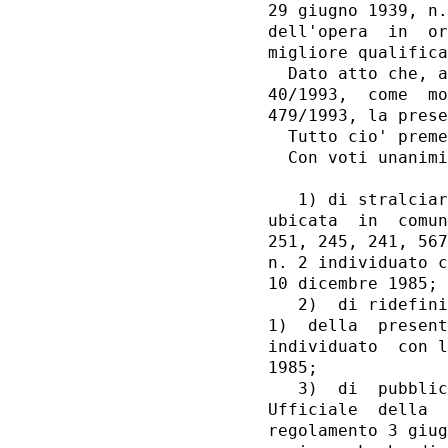
29 giugno 1939, n.
dell'opera  in  or
migliore qualifica
  Dato atto che, a
40/1993,  come  mo
479/1993, la prese
  Tutto cio' preme
  Con voti unanimi
                  
   1) di stralciar
ubicata  in  comun
251, 245, 241, 567
n. 2 individuato c
10 dicembre 1985;

   2)  di ridefini
1)  della  present
individuato  con l
1985;

   3)  di  pubblic
Ufficiale  della  
regolamento 3 giug