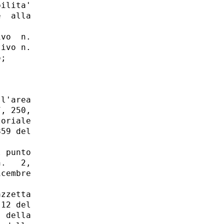
ilita'

  alla

vo  n.

ivo n.

;

l'area

, 250,

oriale

59 del

 punto

.   2,

cembre

zzetta

12 del

 della
