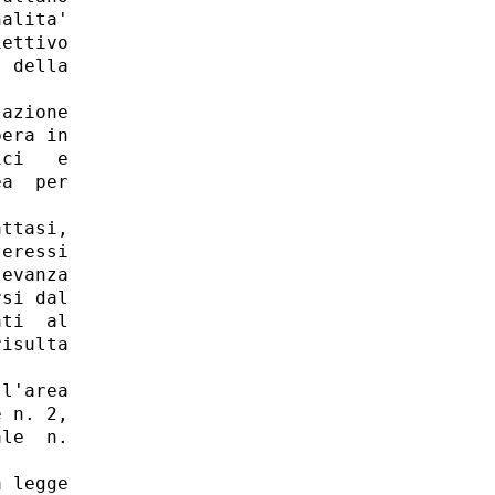
alita'

ettivo

 della

azione

era in

ci   e

a  per

ttasi,

eressi

evanza

si dal

ti  al

isulta

l'area

 n. 2,

le  n.

 legge
