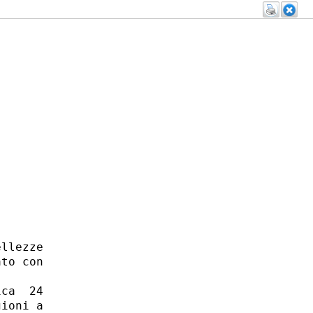
llezze

to con

ca  24

ioni a
