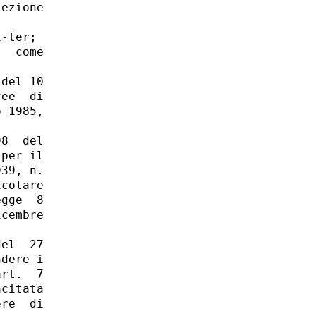
ezione

-ter;

  come

del 10

ee  di

 1985,

8  del

per il

39, n.

colare

gge  8

cembre

el  27

dere i

rt.  7

citata

re  di
