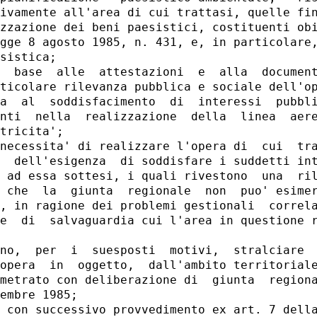
ivamente all'area di cui trattasi, quelle fin
zzazione dei beni paesistici, costituenti obi
gge 8 agosto 1985, n. 431, e, in particolare,
sistica;

  base  alle  attestazioni  e  alla  document
ticolare rilevanza pubblica e sociale dell'op
a  al  soddisfacimento  di  interessi  pubbli
nti  nella  realizzazione  della  linea  aere
tricita';

necessita' di realizzare l'opera di  cui  tra
  dell'esigenza  di soddisfare i suddetti int
 ad essa sottesi, i quali rivestono  una  ril
 che  la  giunta  regionale  non  puo' esimer
, in ragione dei problemi gestionali  correla
e  di  salvaguardia cui l'area in questione r
no,  per  i  suesposti  motivi,  stralciare  
opera  in  oggetto,  dall'ambito territoriale
metrato con deliberazione di  giunta  regiona
embre 1985;

 con successivo provvedimento ex art. 7 della