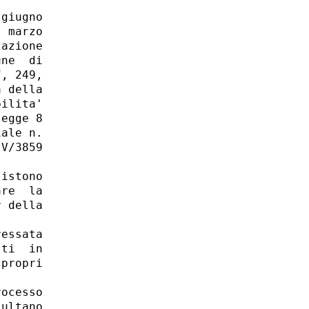
giugno

 marzo

azione

ne  di

, 249,

 della

ilita'

egge 8

ale n.

V/3859

istono

re  la

 della

essata

ti  in

propri

ocesso

ultano
