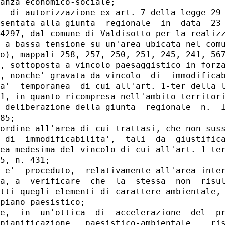
anza economico-sociale;

  di autorizzazione ex art. 7 della legge 29 
sentata alla giunta  regionale  in  data  23 
4297, dal comune di Valdisotto per la realizz
 a bassa tensione su un'area ubicata nel comu
o), mappali 258, 257, 250, 251, 245, 241, 567
, sottoposta a vincolo paesaggistico in forza
, nonche' gravata da vincolo  di  immodificab
a'  temporanea  di cui all'art. 1-ter della l
1, in quanto ricompresa nell'ambito territori
 deliberazione della giunta  regionale  n.  I
85;

ordine all'area di cui trattasi, che non suss
 di  immodificabilita',  tali  da  giustifica
ea medesima del vincolo di cui all'art. 1-ter
5, n. 431;

 e'  proceduto,  relativamente all'area inter
a, a  verificare  che  la  stessa  non  risul
tti quegli elementi di carattere ambientale, 
piano paesistico;

e,  in  un'ottica  di  accelerazione  del  pr
pianificazione   paesistico-ambientale,   ris