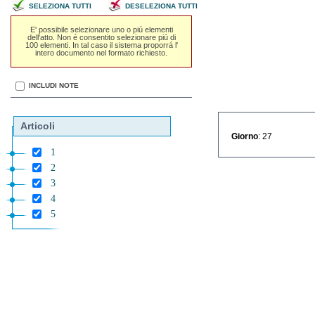
SELEZIONA TUTTI
DESELEZIONA TUTTI
E' possibile selezionare uno o piú elementi
dell'atto. Non é consentito selezionare piú di
100 elementi. In tal caso il sistema proporrá l'
intero documento nel formato richiesto.
INCLUDI NOTE
Articoli
Giorno
: 27
1
2
3
4
5