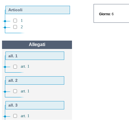
Articoli
Giorno
: 6
1
2
Allegati
all. 1
art. 1
all. 2
art. 1
all. 3
art. 1