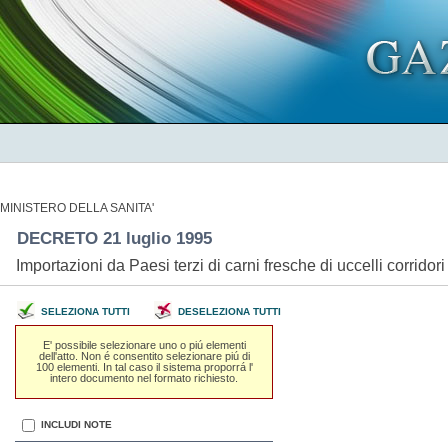
MINISTERO DELLA SANITA'
DECRETO 21 luglio 1995
Importazioni da Paesi terzi di carni fresche di uccelli corridori d
SELEZIONA TUTTI
DESELEZIONA TUTTI
E' possibile selezionare uno o piú elementi
dell'atto. Non é consentito selezionare piú di
100 elementi. In tal caso il sistema proporrá l'
intero documento nel formato richiesto.
INCLUDI NOTE