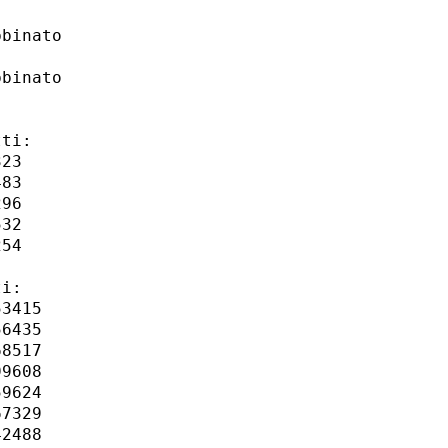
binato

binato

ti:

23

83

96

32

54

i:

3415

6435

8517

9608

9624

7329

2488
