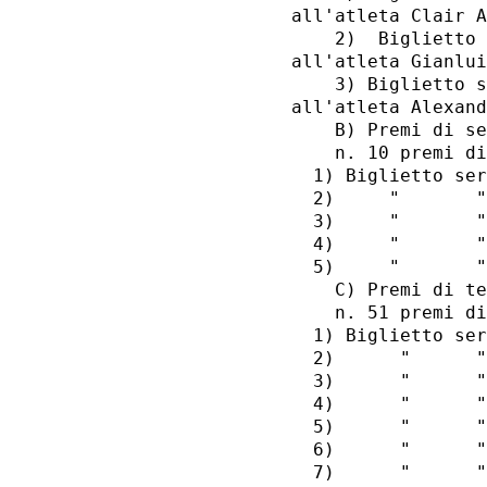
all'atleta Clair A
    2)  Biglietto 
all'atleta Gianlui
    3) Biglietto s
all'atleta Alexand
    B) Premi di se
    n. 10 premi di
  1) Biglietto ser
  2)     "       "
  3)     "       "
  4)     "       "
  5)     "       "
    C) Premi di te
    n. 51 premi di
  1) Biglietto ser
  2)      "      "
  3)      "      "
  4)      "      "
  5)      "      "
  6)      "      "
  7)      "      "