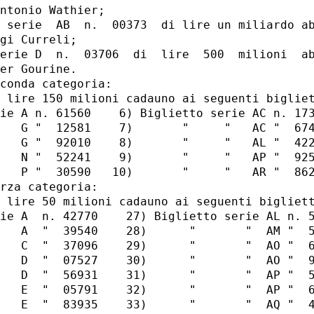
ntonio Wathier;

 serie  AB  n.  00373  di lire un miliardo ab
gi Curreli;

erie D  n.  03706  di  lire  500  milioni  ab
er Gourine.

conda categoria:

 lire 150 milioni cadauno ai seguenti bigliet
ie A n. 61560    6) Biglietto serie AC n. 173
   G "  12581    7)       "     "   AC "  674
   G "  92010    8)       "     "   AL "  422
   N "  52241    9)       "     "   AP "  925
   P "  30590   10)       "     "   AR "  862
rza categoria:

 lire 50 milioni cadauno ai seguenti bigliett
ie A  n. 42770    27) Biglietto serie AL n. 5
   A  "  39540    28)      "       "  AM "  5
   C  "  37096    29)      "       "  AO "  6
   D  "  07527    30)      "       "  AO "  9
   D  "  56931    31)      "       "  AP "  5
   E  "  05791    32)      "       "  AP "  6
   E  "  83935    33)      "       "  AQ "  4