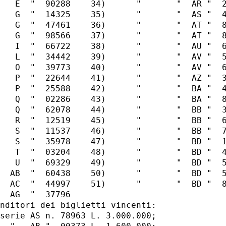
   E  "  90288    34)      "       "  AR "  2
   G  "  14325    35)      "       "  AS "  4
   G  "  47461    36)      "       "  AT "  8
   G  "  98566    37)      "       "  AT "  8
   I  "  66722    38)      "       "  AU "  6
   L  "  34442    39)      "       "  AV "  5
   O  "  39773    40)      "       "  AV "  6
   P  "  22644    41)      "       "  AZ "  3
   P  "  25588    42)      "       "  BA "  4
   Q  "  02286    43)      "       "  BA "  8
   Q  "  62078    44)      "       "  BB "  3
   R  "  12519    45)      "       "  BB "  6
   S  "  11537    46)      "       "  BB "  7
   S  "  35978    47)      "       "  BD "  1
   T  "  03204    48)      "       "  BD "  4
   U  "  69329    49)      "       "  BD "  5
  AB  "  60438    50)      "       "  BD "  5
  AC  "  44997    51)      "       "  BD "  8
  AG  "  37796

nditori dei biglietti vincenti:

serie AS n. 78963 L. 3.000.000;
