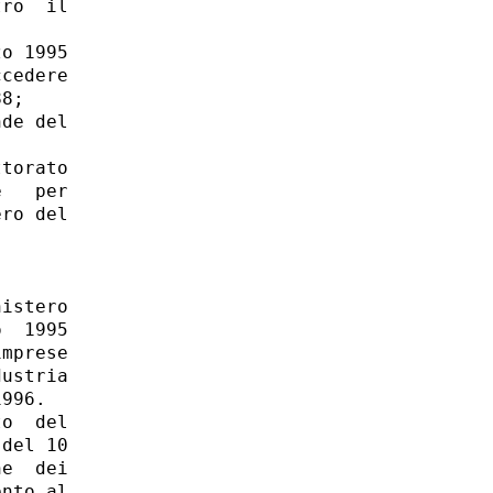
ro  il

o 1995

cedere

8;

de del

torato

   per

ro del

istero

  1995

mprese

ustria

996.

o  del

del 10

e  dei

nto al
