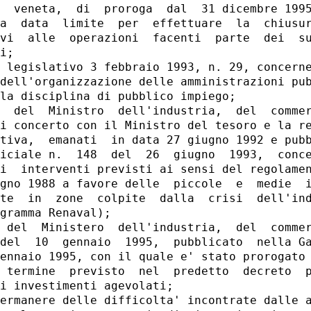
  veneta,  di  proroga  dal  31 dicembre 1995
a  data  limite  per  effettuare  la  chiusur
vi  alle  operazioni  facenti  parte  dei  su
i;

 legislativo 3 febbraio 1993, n. 29, concerne
dell'organizzazione delle amministrazioni pub
la disciplina di pubblico impiego;

  del  Ministro  dell'industria,  del  commer
i concerto con il Ministro del tesoro e la re
tiva,  emanati  in data 27 giugno 1992 e pubb
iciale n.  148  del  26  giugno  1993,  conce
i  interventi previsti ai sensi del regolamen
gno 1988 a favore delle  piccole  e  medie  i
te  in  zone  colpite  dalla  crisi  dell'ind
gramma Renaval);

 del  Ministero  dell'industria,  del  commer
del  10  gennaio  1995,  pubblicato  nella Ga
ennaio 1995, con il quale e' stato prorogato 
 termine  previsto  nel  predetto  decreto  p
i investimenti agevolati;

ermanere delle difficolta' incontrate dalle a