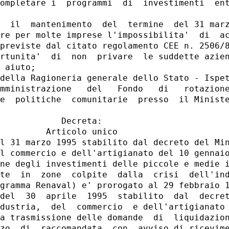
ompletare i  programmi  di  investimenti  ent
  il  mantenimento  del  termine  del 31 marz
re per molte imprese l'impossibilita'  di  ac
previste dal citato regolamento CEE n. 2506/8
rtunita'  di  non  privare  le suddette azien
 aiuto;

della Ragioneria generale dello Stato - Ispet
mministrazione   del   Fondo   di   rotazione
e  politiche  comunitarie  presso  il Ministe
            Decreta:

         Articolo unico

l 31 marzo 1995 stabilito dal decreto del Min
l commercio e dell'artigianato del 10 gennaio
ne degli investimenti delle piccole e medie i
te  in  zone  colpite  dalla  crisi  dell'ind
gramma Renaval) e' prorogato al 29 febbraio 1
del  30  aprile  1995  stabilito  dal  decret
dustria,  del  commercio  e dell'artigianato 
a trasmissione delle domande  di  liquidazion
zo  di  raccomandata  con  avviso di ricevime