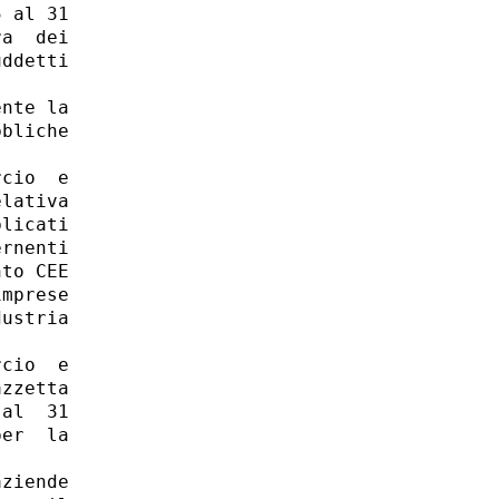
 al 31

a  dei

ddetti

nte la

bliche

cio  e

lativa

licati

rnenti

to CEE

mprese

ustria

cio  e

zzetta

al  31

er  la

ziende
