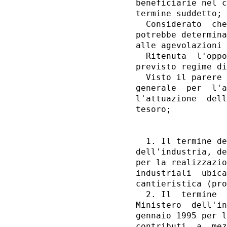
beneficiarie nel c
termine suddetto;

  Considerato  che
potrebbe determina
alle agevolazioni 
  Ritenuta  l'oppo
previsto regime di
  Visto il parere 
generale  per  l'a
l'attuazione  dell
tesoro;

                  
                  
  1. Il termine de
dell'industria, de
per la realizzazio
industriali  ubica
cantieristica (pro
  2. Il  termine  
Ministero  dell'in
gennaio 1995 per l
contributi  a  mez