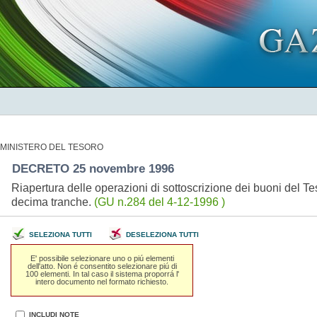
MINISTERO DEL TESORO
DECRETO 25 novembre 1996
Riapertura delle operazioni di sottoscrizione dei buoni del 
decima tranche.
(GU n.284 del 4-12-1996 )
SELEZIONA TUTTI
DESELEZIONA TUTTI
E' possibile selezionare uno o piú elementi
dell'atto. Non é consentito selezionare piú di
100 elementi. In tal caso il sistema proporrá l'
intero documento nel formato richiesto.
INCLUDI NOTE