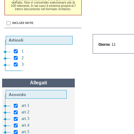
dell'atto. Non é consentito selezionare piú di
100 elementi. In tal caso il sistema proporrá l'
intero documento nel formato richiesto.
INCLUDI NOTE
Articoli
Giorno
: 11
1
2
3
Allegati
Accordo
art.1
art.2
art.3
art.4
art.5