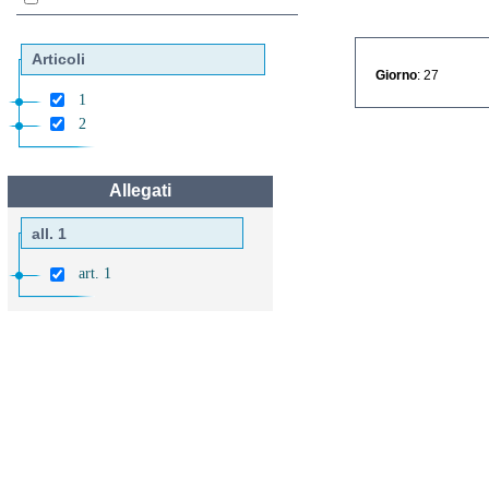
Articoli
Giorno
: 27
1
2
Allegati
all. 1
art. 1