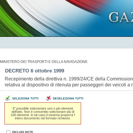
MINISTERO DEI TRASPORTI E DELLA NAVIGAZIONE
DECRETO 6 ottobre 1999
Recepimento della direttiva n. 1999/24/CE della Commissione 
relativa al dispositivo di ritenuta per passeggeri dei veicoli a
SELEZIONA TUTTI
DESELEZIONA TUTTI
E' possibile selezionare uno o piú elementi
dell'atto. Non é consentito selezionare piú di
100 elementi. In tal caso il sistema proporrá l'
intero documento nel formato richiesto.
INCLUDI NOTE