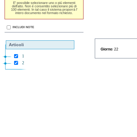
E' possibile selezionare uno o piú elementi
dell'atto. Non é consentito selezionare piú di
100 elementi. In tal caso il sistema proporrá l'
intero documento nel formato richiesto.
INCLUDI NOTE
Articoli
Giorno
: 22
1
2