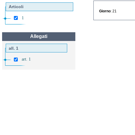
Articoli
Giorno
: 21
1
Allegati
all. 1
art. 1