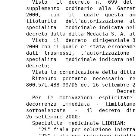
  Visto   il  decreto  n.  699  del 
supplemento  ordinario  alla  Gazzet
2000,   con   il   quale  questa  am
titolarita'  dell'autorizzazione  al
specialita'  medicinale indicata nel
decreto dalla ditta Medacta S. A. al
  Visto  il  decreto  dirigenziale 8
2000 con il quale e' stata erroneame
dati  trasmessi,  l'autorizzazione  
specialita'  medicinale indicata nel
decreto;

  Vista la comunicazione della ditta
  Ritenuto  pertanto  necessario  re
800.5/L.488-99/D5 del 26 settembre 20
                              Decreta
  Per  le  motivazioni  esplicitate 
decorrenza  immediata  -  limitatame
sottoelencate   -   il  decreto  dir
26 settembre 2000:

  Specialita' medicinale LIDRIAN:

    "2%" fiala per soluzione inietta
    "2%" fiala per soluzione inietta