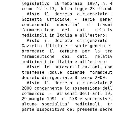
legislativo  18 febbraio  1997, n. 4
commi 12 e 13, della legge 23 dicemb
  Visto  il  decreto  dirigenziale  
Gazzetta  Ufficiale  -  serie  gener
concernente   modalita'   di  trasmi
farmaceutiche   dei   dati   relativ
medicinali in Italia e all'estero;

  Visto  il  decreto  dirigenziale  
Gazzetta Ufficiale - serie generale 
prorogato  il  termine  per  la  tra
farmaceutiche   dei   dati   relativ
medicinali in Italia e all'estero;

  Viste  le  autocertificazioni, con
trasmesse  dalle  aziende  farmaceut
decreto dirigenziale 8 marzo 2000;

  Visto  il  decreto  dirigenziale 8
2000 concernente la sospensione dell
commercio  -  ai sensi dell'art. 19,
29 maggio 1991, n. 178 e successive 
alcune  specialita'  medicinali,  tr
parte dispositiva del presente decret