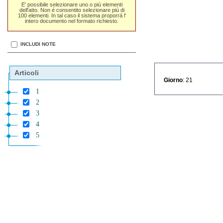
E' possibile selezionare uno o piú elementi
dell'atto. Non é consentito selezionare piú di
100 elementi. In tal caso il sistema proporrá l'
intero documento nel formato richiesto.
INCLUDI NOTE
Articoli
Giorno
: 21
1
2
3
4
5