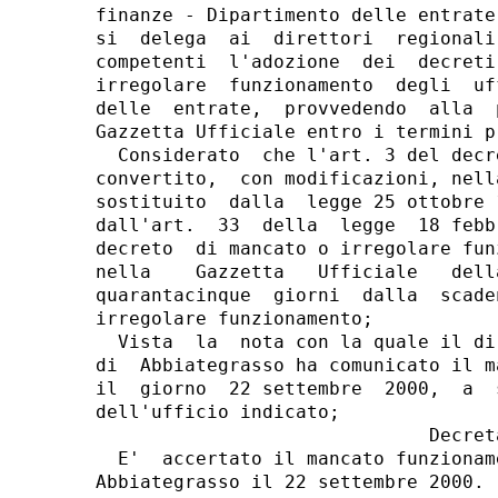
finanze - Dipartimento delle entrate
si  delega  ai  direttori  regionali
competenti  l'adozione  dei  decreti
irregolare  funzionamento  degli  uf
delle  entrate,  provvedendo  alla  
Gazzetta Ufficiale entro i termini pr
  Considerato  che l'art. 3 del decr
convertito,  con modificazioni, nell
sostituito  dalla  legge 25 ottobre 
dall'art.  33  della  legge  18 febb
decreto  di mancato o irregolare fun
nella    Gazzetta   Ufficiale   dell
quarantacinque  giorni  dalla  scade
irregolare funzionamento;

  Vista  la  nota con la quale il di
di  Abbiategrasso ha comunicato il m
il  giorno  22 settembre  2000,  a  
dell'ufficio indicato;

                              Decreta
  E'  accertato il mancato funzionam
Abbiategrasso il 22 settembre 2000.
