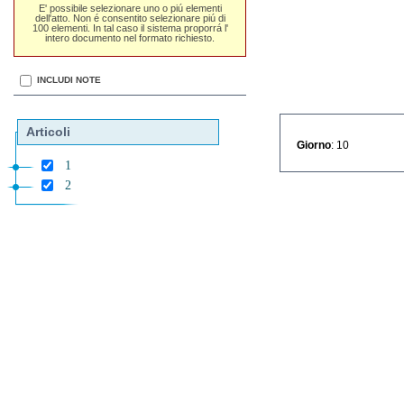
E' possibile selezionare uno o piú elementi
dell'atto. Non é consentito selezionare piú di
100 elementi. In tal caso il sistema proporrá l'
intero documento nel formato richiesto.
INCLUDI NOTE
Articoli
Giorno
: 10
1
2